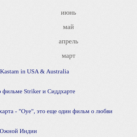
июнь
май
апрель
март
astam in USA & Australia
о фильме Striker и Сиддхарте
рта - "Oye", это еще один фильм о любви
 Южной Индии