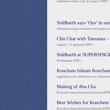
siddharth-online.com, 12 марта 2009 г.
Siddharth says 'Oye' in s
idlebrain-telugucinemanews.blogspot.ru
Chit Chat with Tamanna 
nagfan1, 11 февраля 2009 г.
Siddharth at SUPERSINGE
08 февраля 2009 г.
Koncham Ishtam Koncham
ragalahari.com, idlebrain.com, bharatst
Making of Aba Cha
Konchem Istam Konchem Kastam (OFFIC
Best Wishes for Konchem
Konchem Istam Konchem Kastam (OFFIC