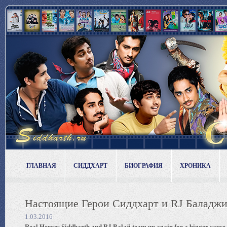
ГЛАВНАЯ
СИДДХАРТ
БИОГРАФИЯ
ХРОНИКА
Настоящие Герои Сиддхарт и RJ Баладжи
1.03.2016
Real Heroes Siddharth and RJ Balaji team up again for a bigger cause