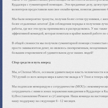
Куддалора с гуманитарной помощью.. Эти преданные делу, целеустр
волонтеров предоставили нам свое онлайн-время, помогая движению 
Мы были невероятно тронуты, получив более сотни грузовиков, с ж
более отдаленных штатов! Для соблюдения порядка и получения луч
работы, где все эти грузы принимались и распределялись. У нас такж
эффективной командой, которая помогала в крайне важной работе по 
В общей сложности мы получили гуманитарной помощи стоимостью пр
просто эквивалентом денег, но являлось своевременным, неоценимым
большим откровением об удивительном духе наших людей!
Сбор средств и путь вперед
Мы, в Chennai Micro, осознали удивительную власть человечности и 
793 рупий со всех концов мира в качестве вклада в V Trust и теперь 
Мы подписали меморандум о сотрудничестве (MOU) с некоммерческо
сотрудничать с ними в зонах поражения наводнения в Куддалоре и К
b) Восстановление/Ремонт и c) Санитария. Наша команда на настоящ
нашу поддержку на следующие 6 - 12 месяцев.