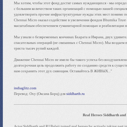
Мы хотим, чтобы этот фонд достиг самых нуждающихся - мы опреде
с большим количеством таких организаций с помощью нашей специаль
удовлетворить прочие инфраструктурные нужды этих мест помимо по
Chennai Micro оказал содействие в увеличении фондов Bhumika Trust 
масштабным обеспечением гуманитарной помощью и реабилитации н
Мы узнали о безвременных кончинах Бхарата и Имрана, двух удивите
спасательных операций (не связанных с Chennai Micro). Мы воздаем
триста тысяч рупий каждой.
Движение Chennai Micro не имело бы такого успеха без воодушевлени
долгосрочная цель продолжить работу по созданию средств к сущест
нам сохранять этот дух сияющим. Оставайтесь В ЖИВЫХ..."
indiaglitz.com
Перевод: Oxy (Оксана Борц) для
siddharth.ru
Real Heroes Siddharth and 
Actor Siddharth and RJ Balaji turned real heroes by actively taking part in