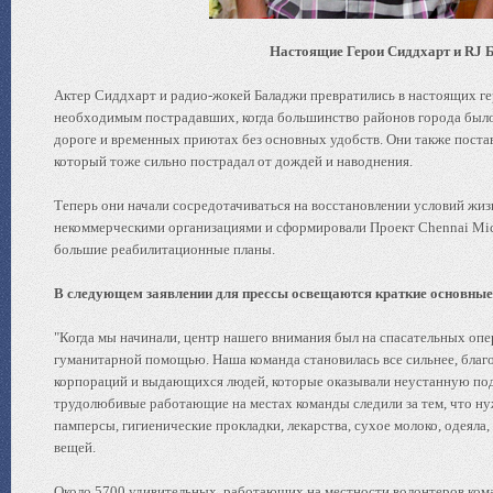
Настоящие Герои Сиддхарт и RJ 
Актер Сиддхарт и радио-жокей Баладжи превратились в настоящих ге
необходимым пострадавших, когда большинство районов города было
дороге и временных приютах без основных удобств. Они также поста
который тоже сильно пострадал от дождей и наводнения.
Теперь они начали сосредотачиваться на восстановлении условий жи
некоммерческими организациями и сформировали Проект Chennai Mic
большие реабилитационные планы.
В следующем заявлении для прессы освещаются краткие основные 
"Когда мы начинали, центр нашего внимания был на спасательных оп
гуманитарной помощью. Наша команда становилась все сильнее, бла
корпораций и выдающихся людей, которые оказывали неустанную подд
трудолюбивые работающие на местах команды следили за тем, что ну
памперсы, гигиенические прокладки, лекарства, сухое молоко, одеяла
вещей.
Около 5700 удивительных, работающих на местности волонтеров кома