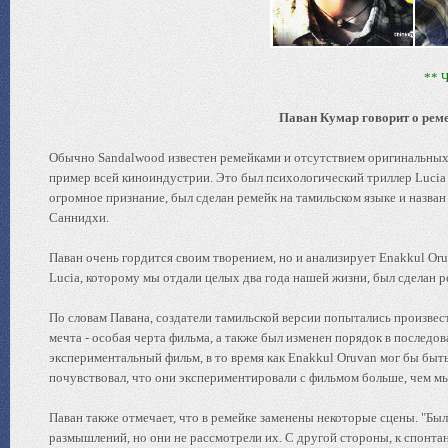
** 
Паван Кумар говорит о реме
Обычно Sandalwood известен ремейками и отсутствием оригинальных 
пример всей киноиндустрии. Это был психологический триллер Lucia 
огромное признание, был сделан ремейк на тамильском языке и назва
Саннидхи.
Паван очень гордится своим творением, но и анализирует Enakkul Oru
Lucia, которому мы отдали целых два года нашей жизни, был сделан ре
По словам Павана, создатели тамильской версии попытались произвес
мечта - особая черта фильма, а также был изменен порядок в последов
экспериментальный фильм, в то время как Enakkul Oruvan мог бы быть
почувствовал, что они экспериментировали с фильмом больше, чем мы"
Паван также отмечает, что в ремейке заменены некоторые сцены. "Б
размышлений, но они не рассмотрели их. С другой стороны, к спонта