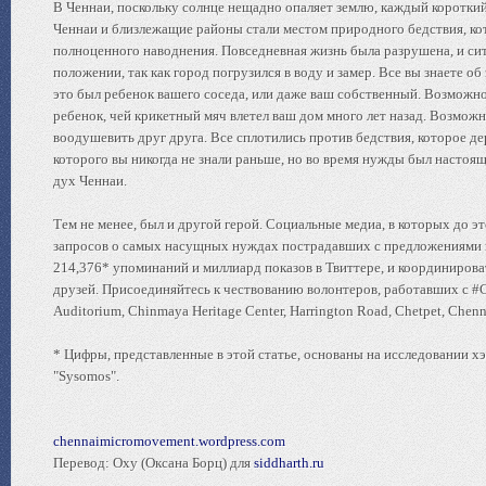
В Ченнаи, поскольку солнце нещадно опаляет землю, каждый короткий
Ченнаи и близлежащие районы стали местом природного бедствия, ко
полноценного наводнения. Повседневная жизнь была разрушена, и сит
положении, так как город погрузился в воду и замер. Все вы знаете о
это был ребенок вашего соседа, или даже ваш собственный. Возможно, 
ребенок, чей крикетный мяч влетел ваш дом много лет назад. Возможн
воодушевить друг друга. Все сплотились против бедствия, которое д
которого вы никогда не знали раньше, но во время нужды был настоящи
дух Ченнаи.
Тем не менее, был и другой герой. Социальные медиа, в которых до э
запросов о самых насущных нуждах пострадавших с предложениями 
214,376* упоминаний и миллиард показов в Твиттере, и координиров
друзей. Присоединяйтесь к чествованию волонтеров, работавших с #
Auditorium, Chinmaya Heritage Center, Harrington Road, Chetpet, Chen
* Цифры, представленные в этой статье, основаны на исследовании х
"Sysomos".
chennaimicromovement.wordpress.com
Перевод: Oxy (Оксана Борц) для
siddharth.ru