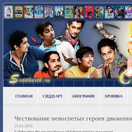
ГЛАВНАЯ
СИДДХАРТ
БИОГРАФИЯ
ХРОНИКА
Чествование невоспетых героев движени
29.02.2016
Celebrating the unsung heroes of #chennaimicro movement