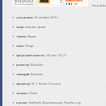
... Veera Bab
дата релиза:
29 октября 2010 г.
жанр:
комедия, драма
страна:
Индия
язык:
Telugu
продолжительность:
145 min / 02:25
режиссер:
Rambabu
сценарий:
Rambabu
продюсер:
M. L. Kumar Choudary
музыка:
Chakri
в ролях:
Siddharth, Rajendraprasad, Pranitha и др.