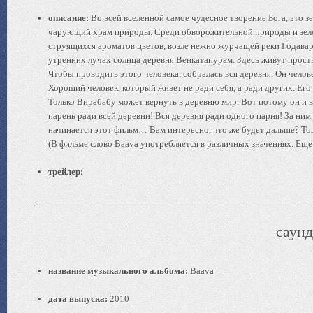
описание:
Во всей вселенной самое чудесное творение Бога, это з
чарующий храм природы. Среди обворожительной природы и зеле
струящихся ароматов цветов, возле нежно журчащей реки Годава
утренних лучах солнца деревня Венкатапурам. Здесь живут прост
Чтобы проводить этого человека, собралась вся деревня. Он челове
Хороший человек, который живет не ради себя, а ради других. Его
Только Вирабабу может вернуть в деревню мир. Вот потому он и в
парень ради всей деревни! Вся деревня ради одного парня! За ним
начинается этот фильм… Вам интересно, что же будет дальше? То
(В фильме слово Baava употребляется в различных значениях. Еще 
трейлер:
саунд
название музыкального альбома:
Baava
дата выпуска:
2010