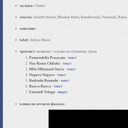
музыка:
Chakri
тексты:
Ananth Sriram, Bhaskar Batla, Kandikonda, Vanamali, Rama 
описание:
label:
Aditya Music
треклист:
название - ссылка на страничку трека
Pannendella Praayam
-
текст
Naa Rama Chilaka
-
текст
Mila Milamani Suryo
-
текст
Nagara Nagara
-
текст
Rudrudu Ramudu
-
текст
Baava Baava
-
текст
Emaindi Velugu
-
видео
клипы на песни из фильма: