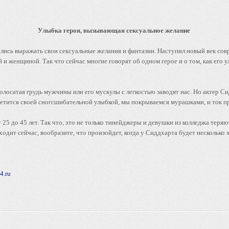
Улыбка героя, вызывающая сексуальное желание
лись выражать свои сексуальные желания и фантазии. Наступил новый век со
 женщиной. Так что сейчас многие говорят об одном герое и о том, как его у
лосатая грудь мужчины или его мускулы с легкостью заводят нас. Но актер Си
светится своей сногсшибательной улыбкой, мы покрываемся мурашками, и ток п
 25 до 45 лет. Так что, это не только тинейджеры и девушки из колледжа теряю
ходит сейчас, вообразите, что произойдет, когда у Сиддхарта будет несколько 
4.ru