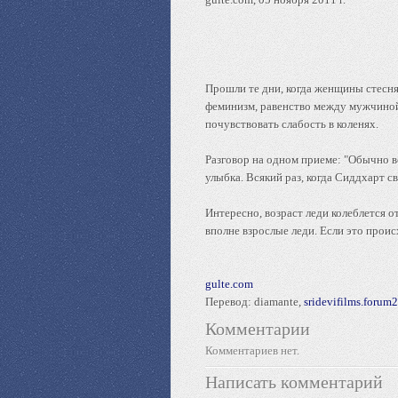
Прошли те дни, когда женщины стесня
феминизм, равенство между мужчиной и
почувствовать слабость в коленях.
Разговор на одном приеме: "Обычно во
улыбка. Всякий раз, когда Сиддхарт 
Интересно, возраст леди колеблется от
вполне взрослые леди. Если это проис
gulte.com
Перевод: diamante,
sridevifilms.forum2
Комментарии
Комментариев нет.
Написать комментарий