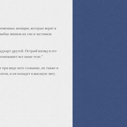
временных женщин, которые верят в
лыбка лишила их сна и заставила
ддхарт другой. Острый взгляд и его
ронизывает все наше тело."
т при виде него сознание, но также и
хитов, и он попадет в высшую лигу.