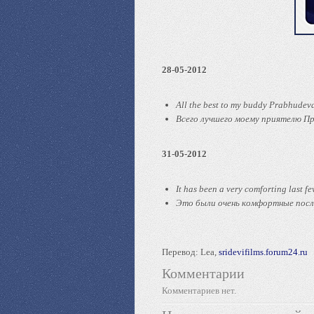
28-05-2012
All the best to my buddy Prabhudeva
Всего лучшего моему приятелю Пр
31-05-2012
It has been a very comforting last fe
Это были очень комфортные послед
Перевод: Lea,
sridevifilms.forum24.ru
Комментарии
Комментариев нет.