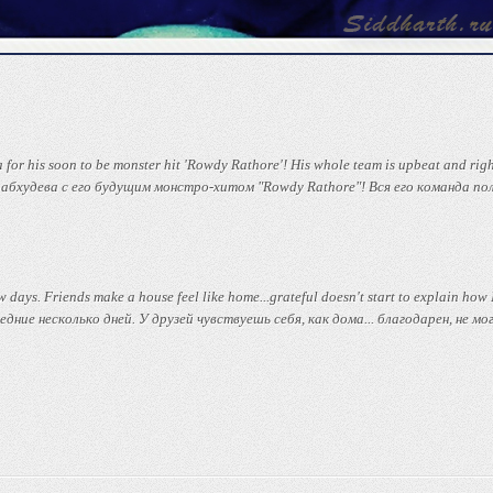
 for his soon to be monster hit 'Rowdy Rathore'! His whole team is upbeat and righ
абхудева с его будущим монстро-хитом "Rowdy Rathore"! Вся его команда по
w days. Friends make a house feel like home...grateful doesn't start to explain how 
ние несколько дней. У друзей чувствуешь себя, как дома... благодарен, не мо