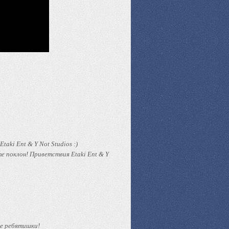
Etaki Ent & Y Not Studios :)
е поклон! Приветствия Etaki Ent & Y
ые ребятишки!