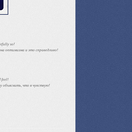
tfully so!
лна оптимизма и это справедливо!
I feel!
гу объяснить, что я чувствую!