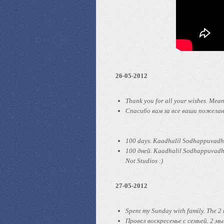
26-05-2012
Thank you for all your wishes. Mean
Спасибо вам за все ваши пожелани
100 days. Kaadhalil Sodhappuvadhu 
100 дней. Kaadhalil Sodhappuvad
Not Studios :)
27-05-2012
Spent my Sunday with family. The 2 m
Провел воскресенье с семьей. 2 