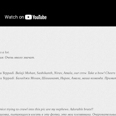
s a lot.
я. Очень много значат.
Yeppadi. Balaji Mohan, Sashikanth, Nirav, Amala, our crew. Take a bow! Cheers 
hu Yeppadi. Баладжи Мохан, Шашикант, Нирав, Амала, наша команда. Примит
ice trying to crawl into this pic are my nephews. Adorable brats!!
мышонка, пытающиеся влезть в эту фотку, это мои племянники. Очаровательн