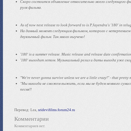
Скоро состоится объявление относительно моего следующего фи
руля фильма.
As of now next release to look forward to is P.Jayendra's '180' in telu
На данный момент следующим фильмом, которого с нетерпением ж
двуязычный фильм. Так много выучено!
'180' is a summer release. Music release and release date confirmatio
'180' выходит летом. Музыкальный релиз и даты выхода уже скор
"We're never gonna survive unless we are a little crazy!" - that pretty
"Мы никогда не сможем выжить, если мы не будем немного сумас
песня!!
Перевод: Lea,
sridevifilms.forum24.ru
Комментарии
Комментариев нет.