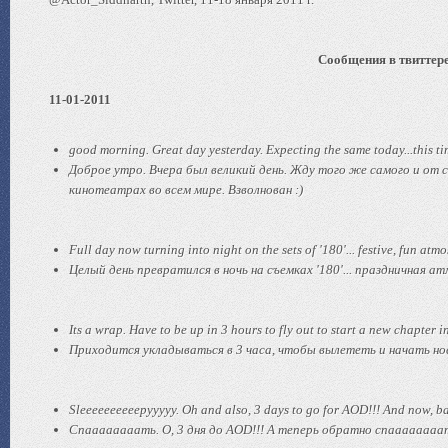
Сообщения в твиттере 
11-01-2011
good morning. Great day yesterday. Expecting the same today...this ti
Доброе утро. Вчера был великий день. Жду того же самого и от се
кинотеатрах во всем мире. Взволнован :)
Full day now turning into night on the sets of '180'... festive, fun a
Целый день превратился в ночь на съемках '180'... праздничная
Its a wrap. Have to be up in 3 hours to fly out to start a new chapter
Приходится укладываться в 3 часа, чтобы вылететь и начать нову
Sleeeeeeeeeepyyyyy. Oh and also, 3 days to go for AOD!!! And now, ba
Спаааааааать. О, 3 дня до AOD!!! А теперь обратно спаааааааат