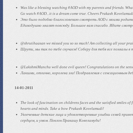
Was like a blessing watching #AOD with my parents and friends. What 
Go watch #AOD...it is a dream come true. Cheers Prakash Kovelamud
Это было подобно благословению смотреть AOD с моими родител
Единодушно хвалят повсюду. Большое вам спасибо. Идите смотре
@shrutihaasan we missed you so so much! Am collecting all your pra
Шрути, мы так по тебе скучаем! Соберу для тебя все похвалы в
@LakshmiManchu well done evil queen! Congratulations on the sensat
Лакшми, отлично, королева зла! Поздравления с сенсационным деб
14-01-2011
The look of fascination on childrens faces and the satisfied smiles of
hearts and minds. Take a bow Prakash Kovelamudi!
Увлеченные детские лица и удовлетворенные улыбки семей прив
сердцем, и умом. Поклон Пракашу Ковеламуди!