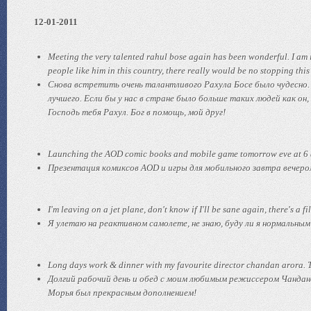
12-01-2011
Meeting the very talented rahul bose again has been wonderful. I am i
people like him in this country, there really would be no stopping th
Снова встретить очень талантливого Рахула Босе было чудесно.
лучшего. Если бы у нас в стране было больше таких людей как он
Господь тебя Рахул. Бог в помощь, мой друг!
Launching the AOD comic books and mobile game tomorrow eve at 6 at 
Презентация комиксов AOD и игры для мобильного завтра вечером в
I'm leaving on a jet plane, don't know if I'll be sane again, there's a f
Я улетаю на реактивном самолете, не знаю, буду ли я нормальным 
Long days work & dinner with my favourite director chandan arora. T
Долгий рабочий день и обед с моим любимым режиссером Чанда
Морья был прекрасным дополнением!