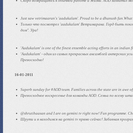
Скоро возвращаюсь к обычной работе и жизни. AOD захватил мою 
Just saw vetrimaaran's 'aadukalam'. Proud to be a dhanush fan.What 
Только что посмотрел 'aadukalam' Ветримарана. Горд быть покл
дом". Ура!
'Aadukalam' is one of the finest ensemble acting efforts in an indian 
'Aadukalam' - один из самых прекрасных ансамблей актерских ус
Превосходно!
16-01-2011
Superb sunday for #AOD team. Families across the state are in awe of 
Превосходное воскресенье для команды AOD. Семьи по всему шта
@shrutihaasan and I are on gemini tv right now! Fun programme. Ch
Шрути и я находимся на gemini tv прямо сейчас! Забавная прогр