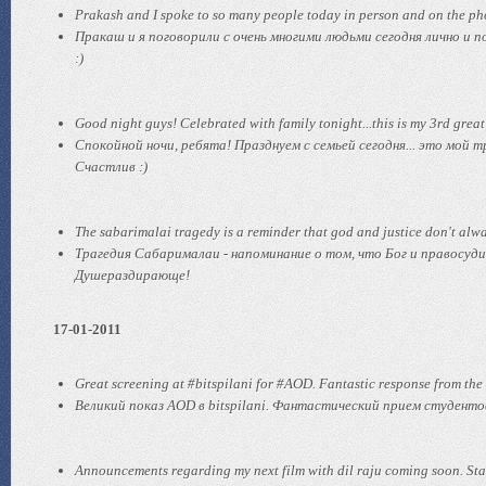
Prakash and I spoke to so many people today in person and on the 
Пракаш и я поговорили с очень многими людьми сегодня лично и
:)
Good night guys! Celebrated with family tonight...this is my 3rd gr
Спокойной ночи, ребята! Празднуем с семьей сегодня... это мой 
Счастлив :)
The sabarimalai tragedy is a reminder that god and justice don't alwa
Трагедия Сабарималаи - напоминание о том, что Бог и правосудие
Душераздирающе!
17-01-2011
Great screening at #bitspilani for #AOD. Fantastic response from the
Великий показ AOD в bitspilani. Фантастический прием студентов.
Announcements regarding my next film with dil raju coming soon. Star