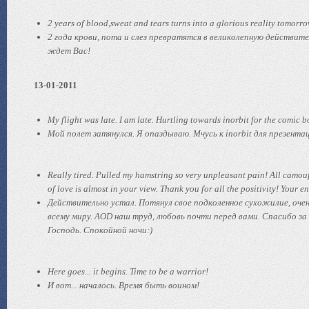
2 years of blood,sweat and tears turns into a glorious reality tomor
2 года крови, пота и слез превратятся в великолепную действит
ждет Вас!
13-01-2011
My flight was late. I am late. Hurtling towards inorbit for the comic 
Мой полет затянулся. Я опаздываю. Мчусь к inorbit для презента
Really tired. Pulled my hamstring so very unpleasant pain! All camo
of love is almost in your view. Thank you for all the positivity! Your
Действительно устал. Потянул свое подколенное сухожилие, очен
всему миру. AOD наш труд, любовь почти перед вами. Спасибо з
Господь. Спокойной ночи:)
Here goes... it begins. Time to be a warrior!
И вот... началось. Время быть воином!