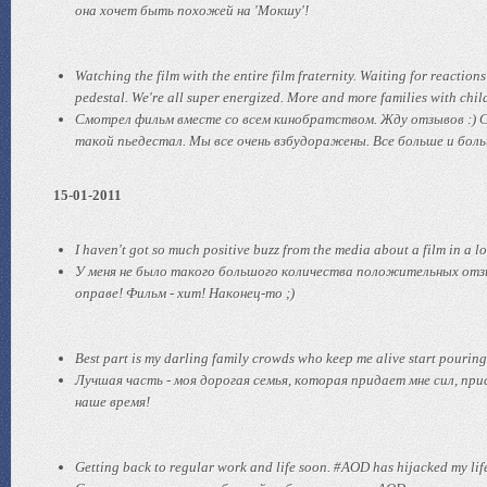
она хочет быть похожей на 'Мокшу'!
Watching the film with the entire film fraternity. Waiting for reaction
pedestal. We're all super energized. More and more families with child
Смотрел фильм вместе со всем кинобратством. Жду отзывов :) Су
такой пьедестал. Мы все очень взбудоражены. Все больше и боль
15-01-2011
I haven't got so much positive buzz from the media about a film in a lo
У меня не было такого большого количества положительных отзы
оправе! Фильм - хит! Наконец-то ;)
Best part is my darling family crowds who keep me alive start pourin
Лучшая часть - моя дорогая семья, которая придает мне сил, при
наше время!
Getting back to regular work and life soon. #AOD has hijacked my life 