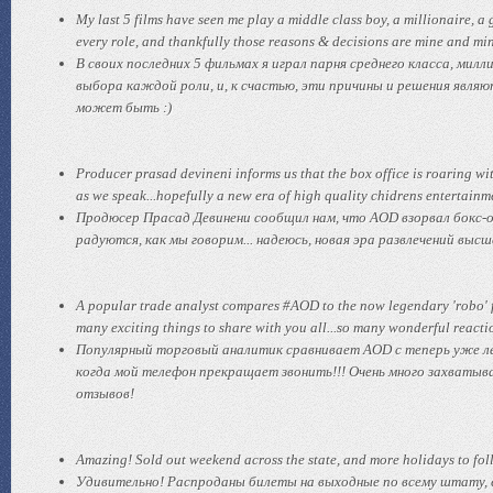
My last 5 films have seen me play a middle class boy, a millionaire, a
every role, and thankfully those reasons & decisions are mine and mine
В своих последних 5 фильмах я играл парня среднего класса, милл
выбора каждой роли, и, к счастью, эти причины и решения явля
может быть :)
Producer prasad devineni informs us that the box office is roaring w
as we speak...hopefully a new era of high quality chidrens entertainm
Продюсер Прасад Девинени сообщил нам, что AOD взорвал бокс-о
радуются, как мы говорим... надеюсь, новая эра развлечений высш
A popular trade analyst compares #AOD to the now legendary 'robo' f
many exciting things to share with you all...so many wonderful react
Популярный торговый аналитик сравнивает AOD с теперь уже ле
когда мой телефон прекращает звонить!!! Очень много захватыва
отзывов!
Amazing! Sold out weekend across the state, and more holidays to follow
Удивительно! Распроданы билеты на выходные по всему штату, ещ