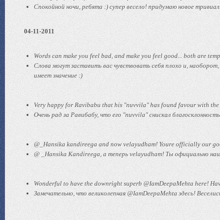
Спокойной ночи, ребята :) супер весело! придумаю новое тривиал
04-11-2011
Words can make you feel bad, and make you feel good... both are tempo
Слова могут заставить вас чувствовать себя плохо и, наоборот, х
имеет значение :)
Very happy for Ravibabu that his "nuvvila" has found favour with the
Очень рад за Равибабу, что его "nuvvila" снискал благосклонно
@_Hansika kandireega and now velayudham! Youre officially our good
@ _Hansika Kandireega, а теперь velayudham! Ты официально наша
Wonderful to have the downright superb @IamDeepaMehta here! Have 
Замечательно, что великолепная @IamDeepaMehta здесь! Веселис