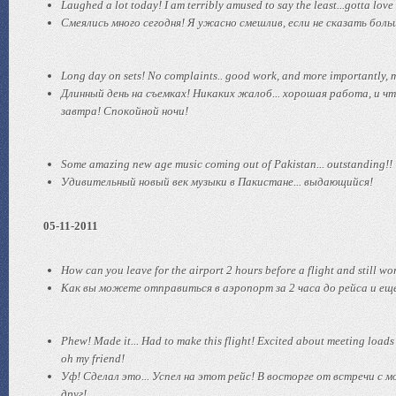
Laughed a lot today! I am terribly amused to say the least...gotta lov
Смеялись много сегодня! Я ужасно смешлив, если не сказать боль
Long day on sets! No complaints.. good work, and more importantly, 
Длинный день на съемках! Никаких жалоб... хорошая работа, и 
завтра! Спокойной ночи!
Some amazing new age music coming out of Pakistan... outstanding!!
Удивительный новый век музыки в Пакистане... выдающийся!
05-11-2011
How can you leave for the airport 2 hours before a flight and still wo
Как вы можете отправиться в аэропорт за 2 часа до рейса и ещ
Phew! Made it... Had to make this flight! Excited about meeting loads 
oh my friend!
Уф! Сделал это... Успел на этот рейс! В восторге от встречи с
друг!