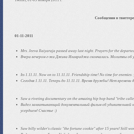
Сообщения в твиттере 
01-11-2011
Mrs. Jeeva Ilaiyaraja passed away last night. Prayers for the departe
Вчера вечером г-жа Джива Илаяраджа скончалась. Молитвы об 
Its 1.11.11. Now on to 11.11.11. Friendship time! No time for enemies 
Сегодня 1.11.11. Теперь до 11.11.11. Время дружбы! Нет времени д
Saw a riveting documentary on the amazing hip hop band "tribe called
Видел захватывающий документальный фильм об удивительной хип-
усердием! Счастье :)
Saw billy wilder's classic "the fortune cookie" after 15 years! Still wor