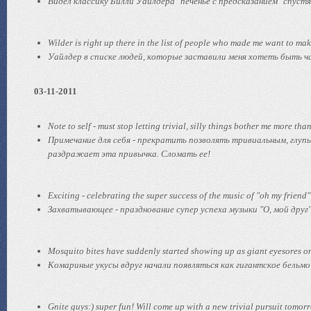
Видел классику Билли Уайлдера "печенье с предсказанием" спустя 
Wilder is right up there in the list of people who made me want to mak
Уайлдер в списке людей, которые заставили меня хотеть быть ча
03-11-2011
Note to self - must stop letting trivial, silly things bother me more t
Примечание для себя - прекратить позволять тривиальным, глуп
раздражает эта привычка. Сломать ее!
Exciting - celebrating the super success of the music of "oh my friend"
Захватывающее - празднование супер успеха музыки "О, мой друг" 
Mosquito bites have suddenly started showing up as giant eyesores o
Комариные укусы вдруг начали появляться как гигантское бельмо
Gnite guys:) super fun! Will come up with a new trivial pursuit tomor