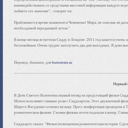
взаимодействовать со средствами массовой информации каждую недел
поймете его значение", - говорит он.
Приближается время экзаменов и Чемпионат Мира, не опасная ли дата
необходимой передышкой летом."
В конце месяца встретили Сидду в Лондоне. 2011 год кажется очень за
беспокойным. Очень трудно заполучить два дня выходных. Я довольно 
Перевод: diamante, для
bwtorrents.ru
Первый 
В День Святого Валентина первый взгляд на предстоящий фильм Сидд
Менон исполняют главные роли с Сиддхартом. Этот двуязычный фильм 
Шаретх Васудеван сочинил музыку. Пресс конференция проведена в Та
романтическом фильме. Съемки фильма почти подошли к концу. Сним
Сиддхартх сказал: "Фильм полноценная романтическая история. Сде