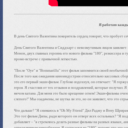
Я работаю кажды
В день Святого Валентина покоритель сердец говорит, что пробует се
День Святого Валентина и Сиддхарт с невозмутимым лицом заявляет:
Менон, двух главных героинь его нового фильма "180", режиссера и 
промо-встрече с привычной легкостью.
"После "Oye" и "Bommarillu" этот фильм запомнится своей необычной 
После того как ожидания киноиндустрии относительно кассовых сборо
это его первый экшн-фильм. Глубоко вздохнув, он отвечает: "Я горжу
героя. Я счастлив от тех отзывов и поздравлений, которые получил. 
мечом катана. Для меня это было крещение огнем! Экшн-фильмы очень 
слепого!" Мы озадачены, не шутка ли это, но он заявляет, что это серь
Что дальше? "Я снимаюсь в "Oh My Friend" Дил Раджу и Вену Шрирам
Это тот фильм Дипы, ради которого он отверг всех остальных? "Я по
добавляет – "я стремлюсь делать разные фильмы на разных языках, анг
определенным кинообразом. Я согласился на "180", потому что это с