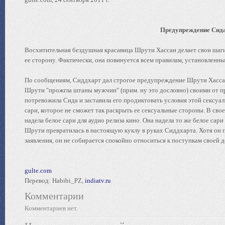
Предупреждение Сида
Восхитительная бездушная красавица Шрути Хассан делает свои шаги
ее сторону. Фактически, она повинуется всем правилам, установлен
По сообщениям, Сиддхарт дал строгое предупреждение Шрути Хассан
Шрути "прожгла штаны мужчин" (прим. ну это дословно) своими от 
потревожила Сида и заставила его продиктовать условия этой сексуа
сари, которое не сможет так раcкрыть ее сексуальные стороны. В сво
надела белое сари для аудио релиза кино. Она надела то же белое сари
Шрути превратилась в настоящую куклу в руках Сиддхарта. Хотя он п
заявления, он не собирается спокойно относиться к поступкам своей 
gulte.com
Перевод: Habibi_PZ,
indiatv.ru
Комментарии
Комментариев нет.