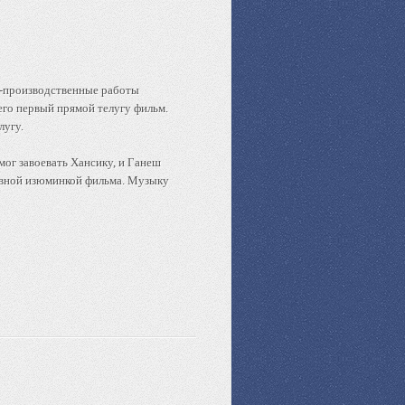
ст-производственные работы
его первый прямой телугу фильм.
лугу.
ог завоевать Хансику, и Ганеш
лавной изюминкой фильма. Музыку