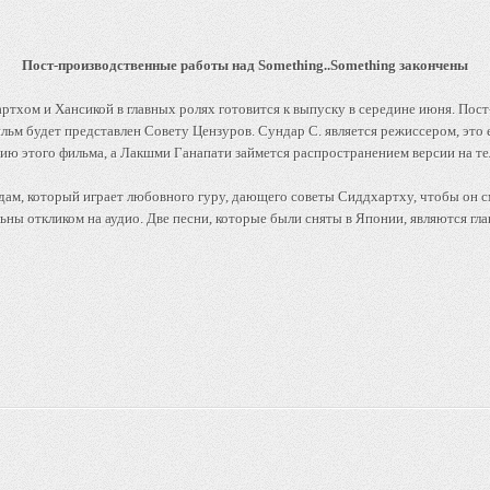
Пост-производственные работы над Something..Something закончены
ртхом и Хансикой в главных ролях готовится к выпуску в середине июня. По
льм будет представлен Совету Цензуров. Сундар С. является режиссером, это 
ю этого фильма, а Лакшми Ганапати займется распространением версии на те
ам, который играет любовного гуру, дающего советы Сиддхартху, чтобы он см
ьны откликом на аудио. Две песни, которые были сняты в Японии, являются г