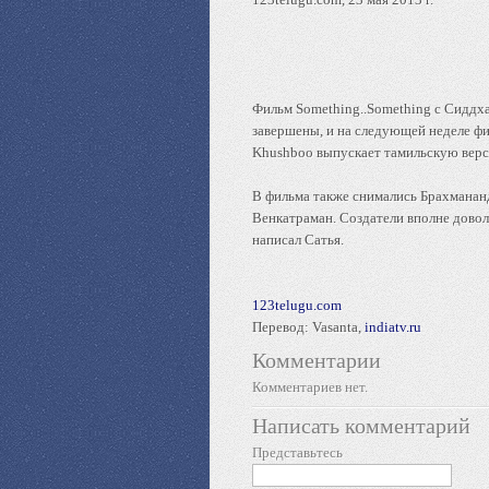
Фильм Something..Something с Сиддха
завершены, и на следующей неделе фи
Khushboo выпускает тамильскую верси
В фильма также снимались Брахмананд
Венкатраман. Создатели вполне довол
написал Сатья.
123telugu.com
Перевод: Vasanta,
indiatv.ru
Комментарии
Комментариев нет.
Написать комментарий
Представьтесь