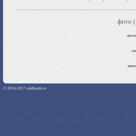
фото (
июль
ап
янва
© 2014-2017 siddharth.ru