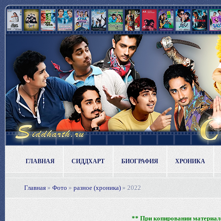
ГЛАВНАЯ
СИДДХАРТ
БИОГРАФИЯ
ХРОНИКА
Главная
»
Фото
»
разное (хроника)
»
2022
** При копировании материало