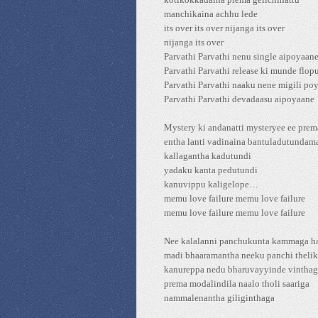
manchikaina achhu lede
its over its over nijanga its over
nijanga its over
Parvathi Parvathi nenu single aipoyaan
Parvathi Parvathi release ki munde flop
Parvathi Parvathi naaku nene migili po
Parvathi Parvathi devadaasu aipoyaane
Mystery ki andanatti mysteryee ee prem
entha lanti vadinaina bantuladutundam
kallagantha kadutundi
yadaku kanta pedutundi
kanuvippu kaligelope…
memu love failure memu love failure
memu love failure memu love failure
Nee kalalanni panchukunta kammaga h
madi bhaaramantha neeku panchi theli
kanureppa nedu bharuvayyinde vinthag
prema modalindila naalo tholi saariga
nammalenantha giliginthaga