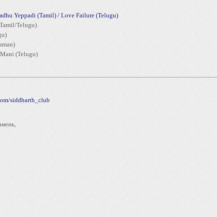
dhu Yeppadi (Tamil) / Love Failure (Telugu)
(Tamil/Telugu)
gu)
haman)
 Mani (Telugu)
com/siddharth_club
амень,