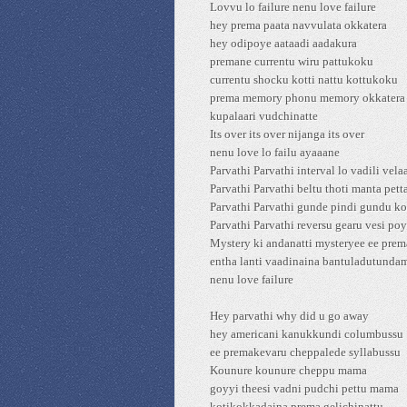
Lovvu lo failure nenu love failure
hey prema paata navvulata okkatera
hey odipoye aataadi aadakura
premane currentu wiru pattukoku
currentu shocku kotti nattu kottukoku
prema memory phonu memory okkatera
kupalaari vudchinatte
Its over its over nijanga its over
nenu love lo failu ayaaane
Parvathi Parvathi interval lo vadili vela
Parvathi Parvathi beltu thoti manta petta
Parvathi Parvathi gunde pindi gundu ko
Parvathi Parvathi reversu gearu vesi poy
Mystery ki andanatti mysteryee ee prem
entha lanti vaadinaina bantuladutunda
nenu love failure
Hey parvathi why did u go away
hey americani kanukkundi columbussu
ee premakevaru cheppalede syllabussu
Kounure kounure cheppu mama
goyyi theesi vadni pudchi pettu mama
kotikokkadaina prema gelichinattu