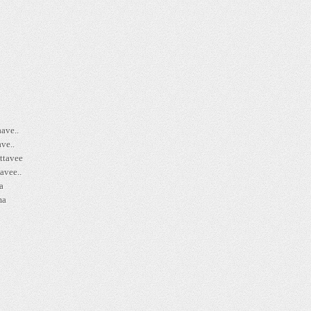
aave..
ve..
ttavee
avee..
a
ma