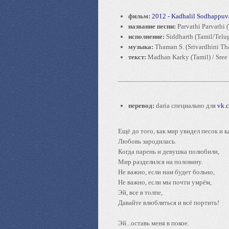
фильм:
2012 - Kadhalil Sodhappuva
название песни:
Parvathi Parvathi 
исполнение:
Siddharth (Tamil/Telu
музыка:
Thaman S. (Srivardhini T
текст:
Madhan Karky (Tamil) / Sree
перевод:
daria специально для
vk.
Ещё до того, как мир увидел песок и к
Любовь зародилась.
Когда парень и девушка полюбили,
Мир разделился на половину.
Не важно, если нам будет больно,
Не важно, если мы почти умрём,
Эй, все в толпе,
Давайте влюбляться и всё портить!
Эй...оставь меня в покое.