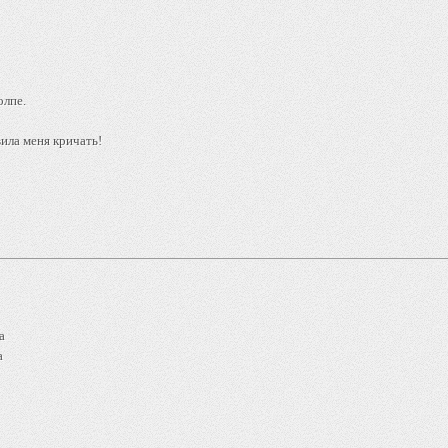
олпе.
вила меня кричать!
a
a