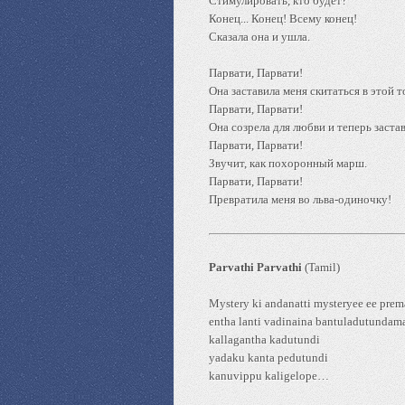
Стимулировать, кто будет?
Конец... Конец! Всему конец!
Сказала она и ушла.
Парвати, Парвати!
Она заставила меня скитаться в этой т
Парвати, Парвати!
Она созрела для любви и теперь заста
Парвати, Парвати!
Звучит, как похоронный марш.
Парвати, Парвати!
Превратила меня во льва-одиночку!
Parvathi Parvathi
(Tamil)
Mystery ki andanatti mysteryee ee prem
entha lanti vadinaina bantuladutundam
kallagantha kadutundi
yadaku kanta pedutundi
kanuvippu kaligelope…