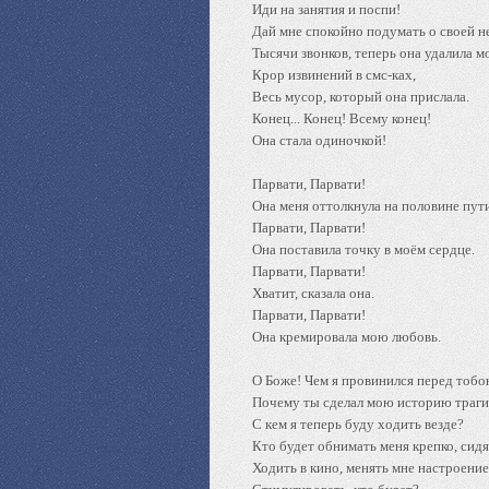
Иди на занятия и поспи!
Дай мне спокойно подумать о своей н
Тысячи звонков, теперь она удалила м
Крор извинений в смс-ках,
Весь мусор, который она прислала.
Конец... Конец! Всему конец!
Она стала одиночкой!
Парвати, Парвати!
Она меня оттолкнула на половине пути
Парвати, Парвати!
Она поставила точку в моём сердце.
Парвати, Парвати!
Хватит, сказала она.
Парвати, Парвати!
Она кремировала мою любовь.
О Боже! Чем я провинился перед тоб
Почему ты сделал мою историю траг
С кем я теперь буду ходить везде?
Кто будет обнимать меня крепко, сидя
Ходить в кино, менять мне настроение