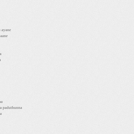
e
u ayane
yaane
a
a
aa
ka paduthunna
a