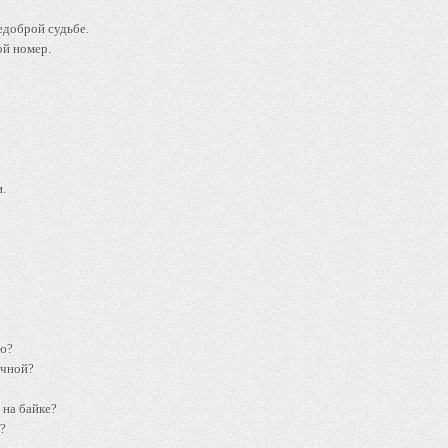
едоброй судьбе.
ой номер.
.
ою?
ичной?
 на байке?
?