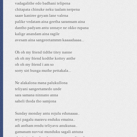
vadagalithe edo badhani telipena
chitapata chinuke neku taalam nerpena
saare kaniree geyam lane valena
palike vedatam aina geetha saramsam aina
dantho padyam antu unnaye ne okko rupana
kalige anandam aina ragile
avesam aina sangeeetammm kaaaadaaaa...
Oh oh my friend tidthe titey nanne
oh oh my friend kodthe kottey anthe
oh oh my friend i am so
sorry siri bunga muthe pettakala...
Ne alakalona mana palukullona
teliyani sangeetamedo unde
sara samana ninnano anna
saheli thoda tho samjona
Sunday monday antu rojulu edunaaaa..
reyi pagalu maravu enduku emaina..
adi antham rendu teliyavu anukunaa..
gamanam nuvvai munduku sagali antuna