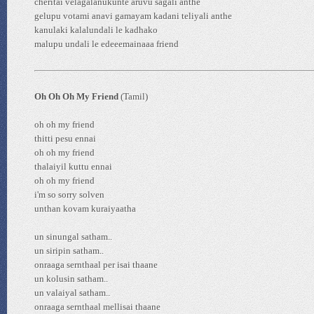
cheritai velagalanukunte aruvu sagali anthe
gelupu votami anavi gamayam kadani teliyali anthe
kanulaki kalalundali le kadhako
malupu undali le edeeemainaaa friend
Oh Oh Oh My Friend
(Tamil)
oh oh my friend
thitti pesu ennai
oh oh my friend
thalaiyil kuttu ennai
oh oh my friend
i'm so sorry solven
unthan kovam kuraiyaatha
un sinungal satham..
un siripin satham..
onraaga sernthaal per isai thaane
un kolusin satham..
un valaiyal satham..
onraaga sernthaal mellisai thaane