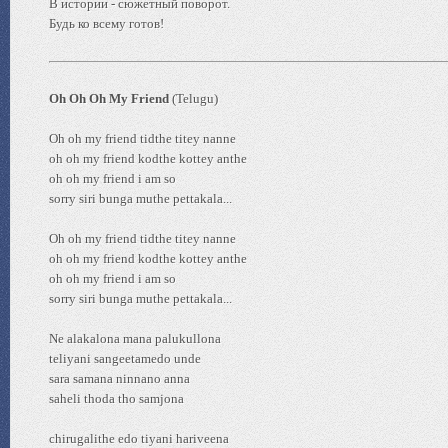
В истории - сюжетный поворот.
Будь ко всему готов!
Oh Oh Oh My Friend
(Telugu)
Oh oh my friend tidthe titey nanne
oh oh my friend kodthe kottey anthe
oh oh my friend i am so
sorry siri bunga muthe pettakala...
Oh oh my friend tidthe titey nanne
oh oh my friend kodthe kottey anthe
oh oh my friend i am so
sorry siri bunga muthe pettakala...
Ne alakalona mana palukullona
teliyani sangeetamedo unde
sara samana ninnano anna
saheli thoda tho samjona
chirugalithe edo tiyani hariveena