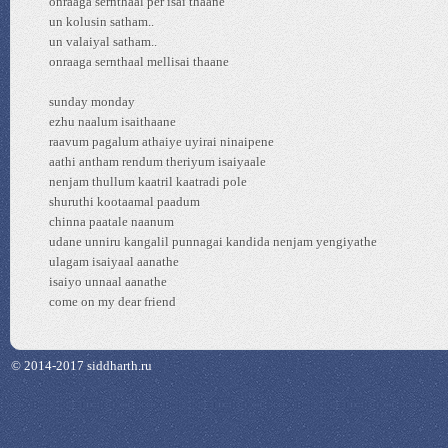
onraaga sernthaal per isai thaane
un kolusin satham..
un valaiyal satham..
onraaga sernthaal mellisai thaane
sunday monday
ezhu naalum isaithaane
raavum pagalum athaiye uyirai ninaipene
aathi antham rendum theriyum isaiyaale
nenjam thullum kaatril kaatradi pole
shuruthi kootaamal paadum
chinna paatale naanum
udane unniru kangalil punnagai kandida nenjam yengiyathe
ulagam isaiyaal aanathe
isaiyo unnaal aanathe
come on my dear friend
© 2014-2017 siddharth.ru