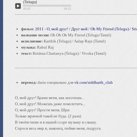
(Telugu)
00:00
04:22
фильм:
2011 - О, мой друг! / Друг мой / Oh My Friend (Telugu) / Sri
название песни:
Oh Oh Oh My Friend (Telugu/Tamil)
исполнение:
Karthik (Telugu) / Aalap Raju (Tamil)
музыка:
Rahul Raj
текст:
Krishna Chaitanya (Telugu) / Viveka (Tamil)
перевод:
daria специально для
vk.com/siddharth_club
О, мой друг! Брани меня, как захочешь...
О, мой друг! Можешь даже поколотить...
О, мой друг! Прости меня, Шри.
Только мрачной такой не будь. (2 раза)
В твоём гневе и в нашей ссоре музыку я слышу.
Спроси весь мир и, наконец, пойми меня, подруга.