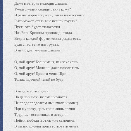
Даже в ветерке мелодия слышна.
Ужель лучами солнце ранит кожу?
И разве морось чувству такта плохо учит?
Быть может, стать мне песней грусти?
Пусть это будет философия
Иль Бога Кришны проповедь тогда.
Ведь в каждой форме жизни рифма есть.
Будь счастье то иль грусть,
В ней будет музыка слышна.
О, мой друг! Брани меня, как захочешь...
О, мой друг! Можешь даже поколотить...
О, мой друг! Прости меня, Шри.
Только мрачной такой не будь.
В неделе есть 7 дней...
Но день и ночь не смешиваются.
Не предопределяем мы начало и конец.
Иди к успеху, цель свою лишь помня.
Трудись - останешься в истории.
Пойми, победа и отказ - не самоцель.
В глазах должна присутствовать мечта,