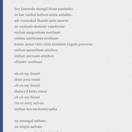
hey kaatrodu mungil thaan paadatho..
ne kai vaithal kallum ninru aadatho..
adi veenaikul thanthi pola aanene
ne viralaale thotaale vaazhvene
enthan sangeetham neethaan
enthan santhosam neethaan
kanne unnai vittu otrai nimidam engum pooveno
enthan aanantham arinthen
enthan aavesam arinthen
ellamee neethaan
oh oh my friend
thitti pesu ennai
oh oh my friend
thalaiyil kuttu ennai
oh oh my friend
i'm so sorry solven
unthan kovam kuraiyaatha
un sinungal satham..
un siripin satham..