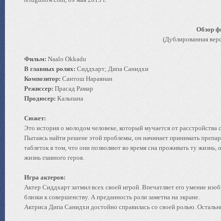
Обзор ф
(Дублированная вер
Фильм:
Naalo Okkadu
В главных ролях:
Сиддхарт; Дипа Санидхи
Композитор:
Сантош Нараянан
Режиссер:
Прасад Рамар
Продюсер:
Кальпана
Сюжет:
Это история о молодом человеке, который мучается от расстройства сн
Пытаясь найти решене этой проблемы, он начинает принимать препарат 
таблеток в том, что они позволяют во время сна проживать ту жизнь,
жизнь главного героя.
Игра актеров:
Актер Сиддхарт затмил всех своей игрой. Впечатляет его умение изо
близки к совершенству. А преданность роли заметна на экране.
Актриса Дипа Санидхи достойно справилась со своей ролью. Остальны