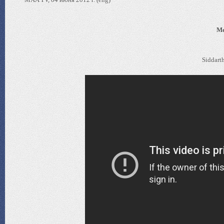
Me
Siddart