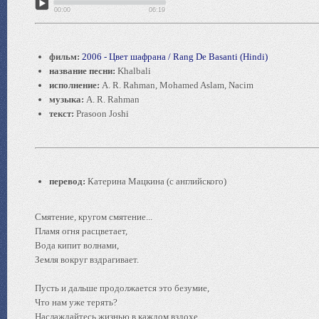
00:00
06:19
фильм:
2006 - Цвет шафрана / Rang De Basanti (Hindi)
название песни:
Khalbali
исполнение:
A. R. Rahman, Mohamed Aslam, Nacim
музыка:
A. R. Rahman
текст:
Prasoon Joshi
перевод:
Катерина Мацкина (с английского)
Смятение, кругом смятение...
Пламя огня расцветает,
Вода кипит волнами,
Земля вокруг вздрагивает.
Пусть и дальше продолжается это безумие,
Что нам уже терять?
Наслаждайтесь жизнью в каждом вздохе,