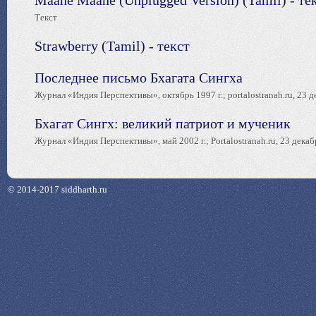
Maane Maane (Unplugged Version) (Tamil) - те
Текст
Strawberry (Tamil) - текст
Последнее письмо Бхагата Сингха
Журнал «Индия Перспективы», октябрь 1997 г.; portalostranah.ru, 23 д
Бхагат Сингх: великий патриот и мученик
Журнал «Индия Перспективы», май 2002 г.; Portalostranah.ru, 23 декабр
© 2014-2017 siddharth.ru