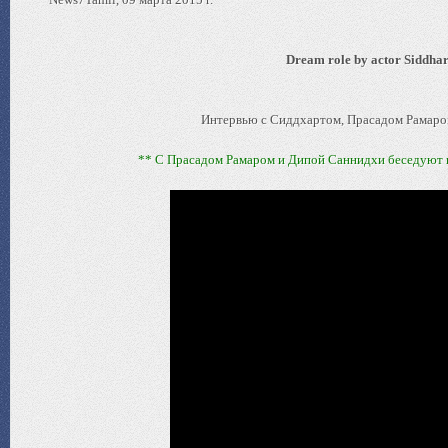
Dream role by actor Siddhar
Интервью с Сиддхартом, Прасадом Рамаром
** С Прасадом Рамаром и Дипой Саннидхи беседуют в с