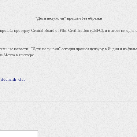
"Дети полуночи" прошёл без обрезки
шёл проверку Central Board of Film Certification (CBFC), и в итоге ни одна
тельные новости - "Дети полуночи" сегодня прошёл цензуру в Индии и из филь
 Мехта в твиттере.
siddharth_club