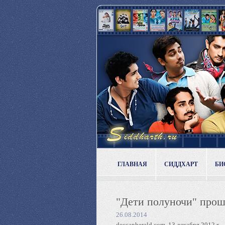
ГЛАВНАЯ
СИДДХАРТ
БИ
"Дети полуночи" прош
26.08.2014
deccanherald.com, 13 декабря 2012 г.