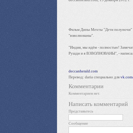
Фильм Дипы Мехты "Дети полуночи" про
"взволнованы".
"Индия, мы идём - полностью! Замеча
Рушди и я ВЗВОЛНОВАНЫ", - написала
deccanherald.com
Перевод: daria специально для
vk.com/
Комментарии
Комментариев нет.
Написать комментарий
Представьтесь
Сообщение