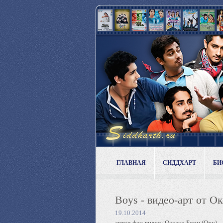
ГЛАВНАЯ
СИДДХАРТ
БИ
Boys - видео-арт от О
19.10.2014
автор фан-видео: Оксана Борц (Oxy)