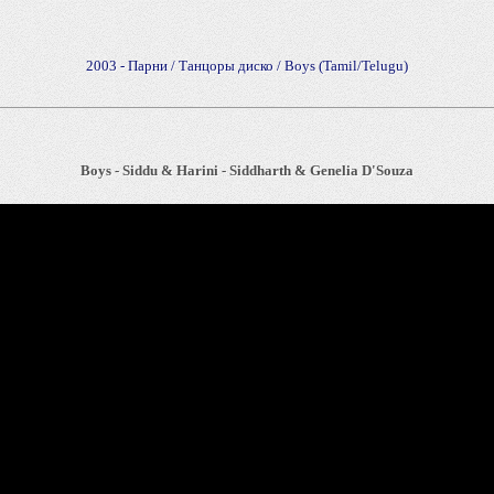
2003 - Парни / Танцоры диско / Boys (Tamil/Telugu)
Boys - Siddu & Harini - Siddharth & Genelia D'Souza