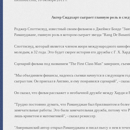
Актер Сиддхарт сыграет главную роль в сле
Роджер Споттисвуд, известный своим фильмом о Джеймсе Бонде "Завт
Рамануджане, главную роль в котором сыграет звезда "Rang De Basant
Споттисвуд, который является членом жюри международного кинофест
молодым, в 32 года. Это будет скорее история его дружбы с Г. Х. Ха
Сценарий фильма под названием "The First Class Man" завершен, съем
"Мы объединяем финансы, надеюсь съемки начнутся в следующем году
сыграл там. Он приехал в Англию, и ему понравился сценарий", - сказ
Он сказал, что фильм расскажет о необычной дружбе между Харди и
"Трудно постоянно думать, что Рамануджан был бриллиантом и более 
замечательные работы. Это была замечательная дружба, потому что Р
лишь крикетом и математикой", - сказал режиссер.
"Американский автор открыл Рамануджана и писал пьесу о нем в течени