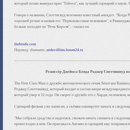
который позже выиграл приз "Tribeca", как лучший сценарий о науке. 
Говоря о названии, Споттисвуд вспомнил известный анекдот: "Когда 
хорошей речью и назвав его "Первоклассным человеком", и Рамануджа
больше походит на "Речь Короля", - сказал он.
thehindu.com
Перевод: diamante,
sridevifilms.forum24.ru
Режиссёр Джеймса Бонда Роджер Споттишвуд взял
The First Class Man о дружбе математического гения Srinivasa Ramanuj
Роджер Споттишвуд, который входит в состав жюри международного к
который умер в 32 года. Он скорее о дружбе его с Харди, человеком, 
Сценарий фильма уже написан, а съёмки планируют начать в следующ
"Мы собрали средства и надеемся, сможем начать снимать в следующ
превосходно в нём. Он приезжал в Англию и сценарий ему понравился"