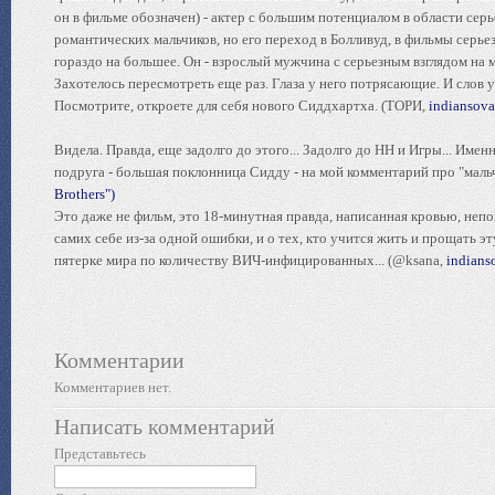
он в фильме обозначен) - актер с большим потенциалом в области серь
романтических мальчиков, но его переход в Болливуд, в фильмы серь
гораздо на большее. Он - взрослый мужчина с серьезным взглядом на 
Захотелось пересмотреть еще раз. Глаза у него потрясающие. И слов у 
Посмотрите, откроете для себя нового Сиддхартха. (ТОРИ,
indiansova
Видела. Правда, еще задолго до этого... Задолго до НН и Игры... Имен
подруга - большая поклонница Сидду - на мой комментарий про "мальчи
Brothers")
Это даже не фильм, это 18-минутная правда, написанная кровью, непон
самих себе из-за одной ошибки, и о тех, кто учится жить и прощать э
пятерке мира по количеству ВИЧ-инфицированных... (@ksana,
indians
Комментарии
Комментариев нет.
Написать комментарий
Представьтесь