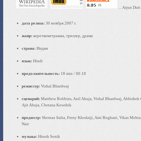
... Arjun Dutt
дата релиза:
30 ноября 2007 г.
жанр:
короткометражка, триллер, драма
страна:
Индия
язык:
Hindi
продолжительность:
18 min / 00:18
режиссер:
Vishal Bhardwaj
сценарий:
Matthew Robbins, Anil Ahuja, Vishal Bhardwaj, Abhishek 
Ajit Ahuja, Chetana Kowshik
продюсер:
Shernaz Italia, Freny Khodaiji, Ami Boghani, Vikas Meht
Nair
музыка:
Hitesh Sonik