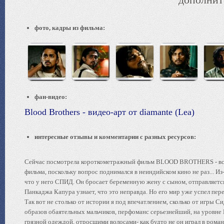
фото, кадры из фильма:
фан-видео:
Blood Brothers - видео-арт от diamante (Lea)
интересные отзывы и комментарии с разных ресурсов:
Сейчас посмотрела короткометражный фильм BLOOD BROTHERS - всего
фильма, поскольку вопрос поднимался в неиндийском кино не раз...
что у него СПИД. Он бросает беременную жену с сыном, отправляется
Панкаджа Капура узнает, что это неправда. Но его мир уже успел перев
Так вот не столько от истории я под впечатлением, сколько от игры С
образов обаятельных мальчиков, перфоманс серьезнейший, на уровне 
грязной одеждой, отросшими волосами- как будто не он играл в рома